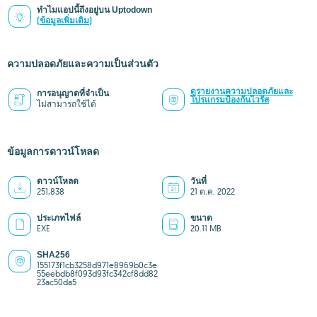
ทำไมแอปนี้ถึงอยู่บน Uptodown
(ข้อมูลเพิ่มเติม)
ความปลอดภัยและความเป็นส่วนตัว
ดูรายงานความปลอดภัยและ
การอนุญาตที่จำเป็น
โปรแกรมป้องกันไวรัส
ไม่สามารถใช้ได้
ข้อมูลการดาวน์โหลด
ดาวน์โหลด
วันที่
251,838
21 ต.ค. 2022
ประเภทไฟล์
ขนาด
EXE
20.11 MB
SHA256
155173f1cb3258d971e8969b0c3e
55eebdb8f093d93fc342cf8dd82
23ac50da5