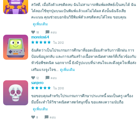
สวัสดี, เมื่อถึงตัวเลขติดลบ ฉันไม่สามารถพิมพ์ผลลัพธ์เป็นลบได้ ฉัน
ได้ลองใช้ทุกปุ่มบนแป้นพิมพ์แล้วแต่ไม่ได้ผล ดังนั้นฉันจึงเสีย
คะแนน คุณช่วยบอกฉันวิธีพิมพ์ตัวเลขติดลบได้ไหม ขอบคุณ
ดูเพิ่มเติม
18
ตอบ
morelos64
ใน 2012
ฉันคิดว่าเป็นโปรแกรมการศึกษาที่ยอดเยี่ยมสำหรับการฝึกฝน การ
ป้อนข้อมูลกลับ และการเสริมสร้างเนื้อหาคณิตศาสตร์ที่เกี่ยวข้องกับ
หัวข้อพีชคณิต นอกจากนี้ ยังมีรูปแบบที่น่าสนใจและดึงดูดใจเพื่อส่ง
เสริมแรงจูงใจข...
ดูเพิ่มเติม
12
ตอบ
sanjero
ใน 2010
ขอขอบคุณสำหรับโปรแกรมการศึกษาประเภทนี้ ผมเป็นครู เครื่อง
มือนี้จะทำให้วิชาคณิตศาสตร์สนุกขึ้น ขอแสดงความนับถือ
ดูเพิ่มเติม
8
ตอบ