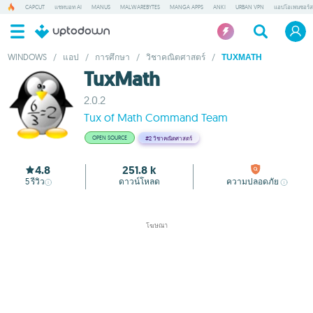
CAPCUT
แชทบอท AI
MANUS
MALWAREBYTES
MANGA APPS
ANKI
URBAN VPN
แอปโอเพนซอร์ส
WINDOWS
/
แอป
/
การศึกษา
/
วิชาคณิตศาสตร์
/
TUXMATH
TuxMath
2.0.2
Tux of Math Command Team
OPEN SOURCE
#2
วิชาคณิตศาสตร์
4.8
251.8 k
5
รีวิว
ดาวน์โหลด
ความปลอดภัย
โฆษณา