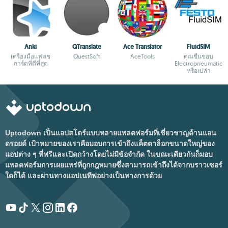
Anki
QTranslate
Ace Translator
FluidSIM
เครื่องมือแฟลช
QuestSoft
AceTools
คุณชื่นชอบ
การ์ดที่ดีที่สุด
Electropneumatic
หรือเปล่า
Uptodown เป็นแอปสโตร์แบบหลายแพลตฟอร์มที่เชี่ยวชาญด้านแอน
ดรอยด์ เป้าหมายของเราคือมอบการเข้าถึงแค็ตตาล็อกขนาดใหญ่ของ
แอปต่าง ๆ ที่ฟรีและเปิดกว้างโดยไม่มีข้อจำกัด ในขณะเดียวกันก็มอบ
แพลตฟอร์มการเผยแพร่ที่ถูกกฎหมายซึ่งสามารถเข้าถึงได้จากบราวเซอร์
ใดก็ได้ และผ่านทางแอปเนทีฟอย่างเป็นทางการด้วย